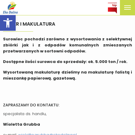
Open toolbar
PAPIER I MAKULATURA
Surowiec pochodzi zarówno z wysortowania z selektywnej
zbiórki jak i z odpadów komunalnych zmieszanych
przetwarzanych w sortowni odpadów.
Dostępne ilości surowca do sprzedaży: ok. 5.000 ton / rok.
Wysortowaną makulaturę dzielimy na makulaturę falistą i
mieszankę papierową. gazetową.
ZAPRASZAMY DO KONTAKTU:
specjalista ds. handlu,
Wioletta Grubba
e-mail:
wioletta.grubba@ekodolina.pl