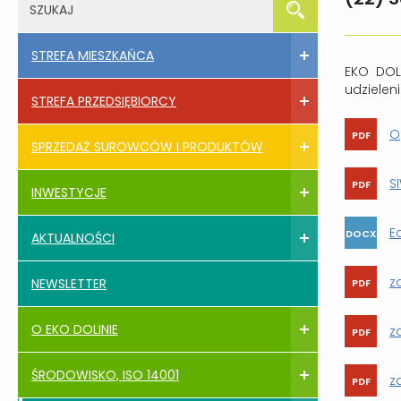
STREFA MIESZKAŃCA
EKO DOL
udzielen
STREFA PRZEDSIĘBIORCY
O
SPRZEDAŻ SUROWCÓW I PRODUKTÓW
S
INWESTYCJE
E
AKTUALNOŚCI
z
NEWSLETTER
O EKO DOLINIE
z
ŚRODOWISKO, ISO 14001
z