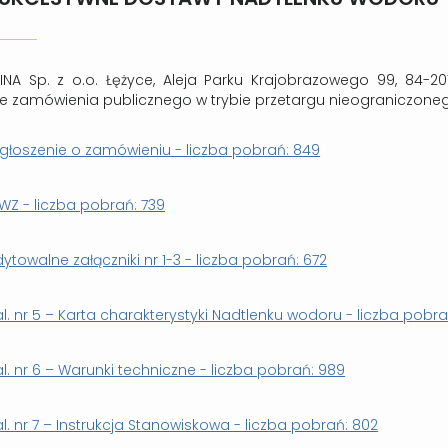
INA Sp. z o.o. Łężyce, Aleja Parku Krajobrazowego 99, 84
ie zamówienia publicznego w trybie przetargu nieograniczon
głoszenie o zamówieniu - liczba pobrań: 849
IWZ - liczba pobrań: 739
dytowalne załączniki nr 1-3 - liczba pobrań: 672
al. nr 5 – Karta charakterystyki Nadtlenku wodoru - liczba pobrań
al. nr 6 – Warunki techniczne - liczba pobrań: 989
al. nr 7 – Instrukcja Stanowiskowa - liczba pobrań: 802