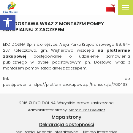
Open toolbar
(17) DOSTAWA WRAZ Z MONTAŻEM POMPY
ZATAPIALNEJ Z ZACZEPEM
EKO DOLINA Sp. z o.o. Łężyce, Aleja Parku Krajobrazowego 99, 84-
207 Koleczkowo, gm. Wejherowo wszczęła
na platformie
zakupowej
postępowanie o udzielenie zamówienia
publicznego w trybie podstawowym pn. Dostawa wraz z
montażem pompy zatapialnej z zaczepem.
link do
postępowania https://platformazakupowa.pl/transakcja/760463
2016 © EKO DOLINA. Wszystkie prawa zastrzeżone.
Administrator strony:
Marcin Paszkiewicz
Mapa strony
Deklaracja dostępności
realizacja:
Agencja Interaktywna – Noveo Interactive