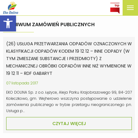
Open toolbar
ARCHIWUM ZAMÓWIEŃ PUBLICZNYCH
(26) USŁUGA PRZETWARZANIA ODPADÓW OZNACZONYCH W
KLASYFIKACJI ODPADÓW KODEM 19 12 12 – INNE ODPADY (W
TYM ZMIESZANE SUBSTANCJE I PRZEDMIOTY) Z
MECHANICZNEJ OBRÓBKI ODPADÓW INNE NIŻ WYMIENIONE W
19 12 11 – RDF GABARYT
07 listopada 2017
EKO DOLINA Sp. z o.o. Łężyce, Aleja Parku Krajobrazowego 99, 84-207
Koleczkowo, gm. Wejherowo wszczyna postępowanie o udzielenie
zamówienia publicznego w trybie przetargu nieograniczonego pn.
Usługa p…
CZYTAJ WIĘCEJ