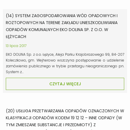
(14) SYSTEM ZAGOSPODAROWANIA WÓD OPADOWYCH I
ROZTOPOWYCH NA TERENIE ZAKŁADU UNIESZKODLIWIANIA
ODPADÓW KOMUNALNYCH EKO DOLINA SP. Z O.O. W
ŁĘŻYCACH
13 lipca 2017
EKO DOLINA Sp. z o.o. Łężyce, Aleja Parku Krajobrazowego 99, 84-207
Koleczkowo, gm. Wejherowo wszczyna postępowanie o udzielenie
zamówienia publicznego w trybie przetargu nieograniczonego pn.
System z…
CZYTAJ WIĘCEJ
(20) USŁUGA PRZETWARZANIA ODPADÓW OZNACZONYCH W
KLASYFIKACJI ODPADÓW KODEM 19 12 12 – INNE ODPADY (W
TYM ZMIESZANE SUBSTANCJE I PRZEDMIOTY) Z